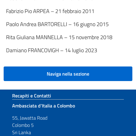
Fabrizio Pio ARPEA – 21 febbraio 2011
Paolo Andrea BARTORELLI – 16 giugno 2015
Rita Giuliana MANNELLA – 15 novembre 2018
Damiano FRANCOVIGH – 14 luglio 2023
Naviga nella sezione
Sezione footer
Recapiti e Contatti
Ambasciata d’Italia a Colombo
55, Jawatta Road
Colombo 5
Sri Lanka