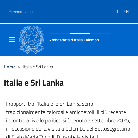
Salta al contenuto
IT
EN
Governo Italiano
Intestazione sito, social e menù
Ambasciata d'Italia Colombo
Il nuovo sito Ambasciata d'Italia a Colombo
Home
>
Italia e Sri Lanka
Italia e Sri Lanka
I rapporti tra l’Italia e lo Sri Lanka sono
tradizionalmente calorosi e amichevoli. Il più recente
incontro a livello politico si è tenuto a settembre 2025,
in occasione della visita a Colombo del Sottosegretario
di Stato Maria Tripodi. Durante la visita il