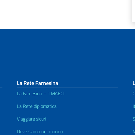
La Rete Farnesina
L
La Farnesina – il MAECI
C
La Rete diplomatica
I
Viaggiare sicuri
S
Dove siamo nel mondo
N