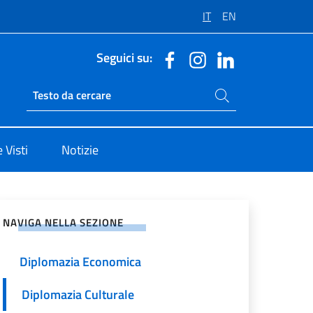
IT
EN
Seguici su:
Cerca nel sito
Ricerca sito live
 Visti
Notizie
vidi sui Social Network
NAVIGA NELLA SEZIONE
Diplomazia Economica
Diplomazia Culturale