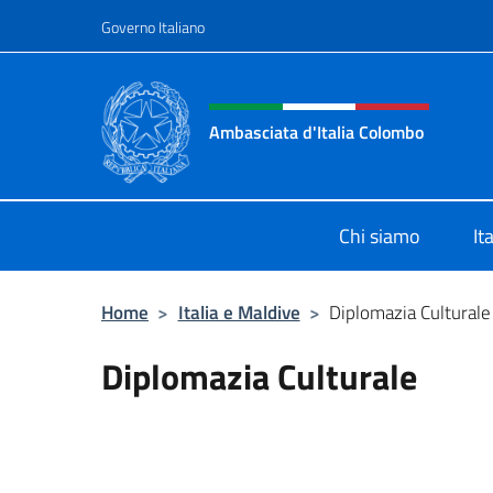
Salta al contenuto
Governo Italiano
Intestazione sito, social 
Ambasciata d'Italia Colombo
Il nuovo sito Ambasciata d'Italia a
Chi siamo
It
Home
>
Italia e Maldive
>
Diplomazia Culturale
Diplomazia Culturale