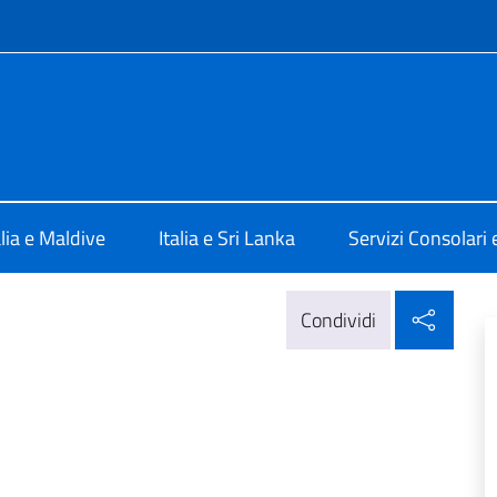
e menù
 Colombo
alia e Maldive
Italia e Sri Lanka
Servizi Consolari e
Condi
Condividi