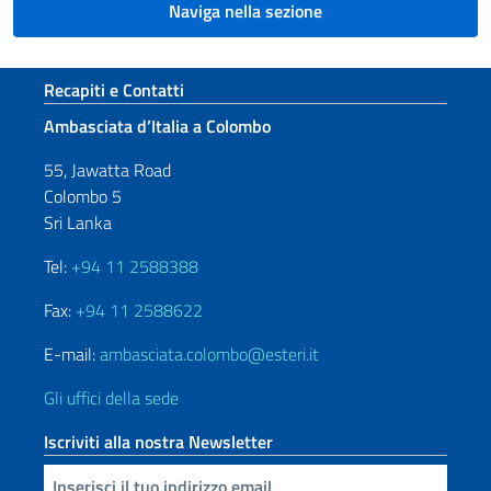
Naviga nella sezione
Sezione footer
Recapiti e Contatti
Ambasciata d’Italia a Colombo
55, Jawatta Road
Colombo 5
Sri Lanka
Tel:
+94 11 2588388
Fax:
+94 11 2588622
E-mail:
ambasciata.colombo@esteri.it
Gli uffici della sede
Iscriviti alla nostra Newsletter
Inserisci la tua email