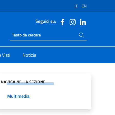
IT
EN
Seguici su:
Cerca nel sito
Ricerca sito live
 Visti
Notizie
vidi sui Social Network
NAVIGA NELLA SEZIONE
Multimedia