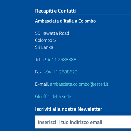
Sezione footer
Recapiti e Contatti
Ambasciata d’Italia a Colombo
55, Jawatta Road
Colombo 5
Sri Lanka
Tel:
+94 11 2588388
Fax:
+94 11 2588622
E-mail:
ambasciata.colombo@esteri.it
Gli uffici della sede
Iscriviti alla nostra Newsletter
Inserisci la tua email