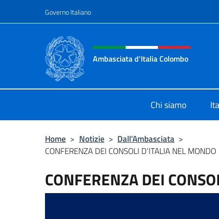
Salta al contenuto
Governo Italiano
Intestazione sito, social 
Ambasciata d'Italia Colombo
Il nuovo sito Ambasciata d'Italia a
Chi siamo
It
Home
>
Notizie
>
Dall’Ambasciata
>
CONFERENZA DEI CONSOLI D’ITALIA NEL MONDO
CONFERENZA DEI CONSOL