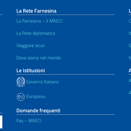
La Rete Farnesina
L
La Farnesina – il MAECI
C
La Rete diplomatica
I
Viaggiare sicuri
S
Dove siamo nel mondo
N
Le Istituzioni
A
Governo Italiano
A
Europa.eu
Domande frequenti
Faq – MAECI