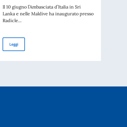
di St
Il 10 giugno l’Ambasciata d’Italia in Sri
Lanka e nelle Maldive ha inaugurato presso
L’Acca
Radicle...
Spetta
collab
Mostra fotografica – “Rhythms of the Islands: Sardinia & Sri La
Leggi
per l’espatrio dal 3 agosto
Leg