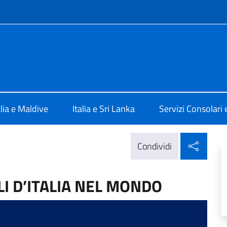
e menù
 Colombo
alia e Maldive
Italia e Sri Lanka
Servizi Consolari e
Condi
Condividi
I D’ITALIA NEL MONDO