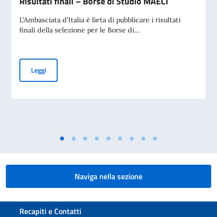
Risultati finali – Borse di Studio MAECI
L'Ambasciata d'Italia è lieta di pubblicare i risultati
finali della selezione per le Borse di...
Risultati finali – Borse di Studio MAECI
Leggi
Naviga nella sezione
Sezione footer
Recapiti e Contatti