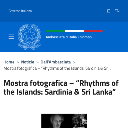
Salta al contenuto
IT
EN
Governo Italiano
Intestazione sito, social e menù
Ambasciata d'Italia Colombo
Il nuovo sito Ambasciata d'Italia a Colombo
Home
>
Notizie
>
Dall’Ambasciata
>
Mostra fotografica – “Rhythms of the Islands: Sardinia & Sri...
Mostra fotografica – “Rhythms of
the Islands: Sardinia & Sri Lanka”