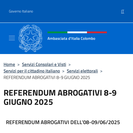
Salta al contenuto
IT
Governo Italiano
Intestazione sito, social e menù
Ambasciata d'Italia Colombo
Il nuovo sito Ambasciata d'Italia a Colombo
Home
>
Servizi Consolari e Visti
>
Servizi per il cittadino italiano
>
Servizi elettorali
>
REFERENDUM ABROGATIVI 8-9 GIUGNO 2025
REFERENDUM ABROGATIVI 8-9
GIUGNO 2025
REFERENDUM ABROGATIVI DELL’08-09/06/2025