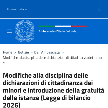
Salta al contenuto
IT
Governo Italiano
Intestazione sito, social e menù
Ambasciata d'Italia Colombo
Il nuovo sito Ambasciata d'Italia a Colombo
Home
>
Notizie
>
Dall’Ambasciata
>
Modifiche alla disciplina delle dichiarazioni di cittadinanza dei minori
e...
Modifiche alla disciplina delle
dichiarazioni di cittadinanza dei
minori e introduzione della gratuità
delle istanze (Legge di bilancio
2026)