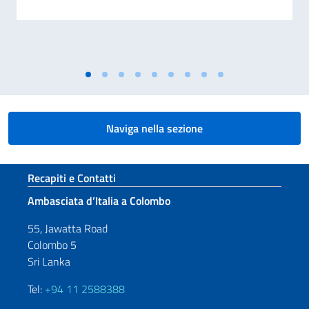
Naviga nella sezione
Sezione footer
Recapiti e Contatti
Ambasciata d’Italia a Colombo
55, Jawatta Road
Colombo 5
Sri Lanka
Tel:
+94 11 2588388