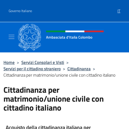
Salta al contenuto
IT
Governo Italiano
Intestazione sito, social e menù
Ambasciata d'Italia Colombo
Il nuovo sito Ambasciata d'Italia a Colombo
Home
>
Servizi Consolari e Visti
>
Servizi per il cittadino straniero
>
Cittadinanza
>
Cittadinanza per matrimonio/unione civile con cittadino italiano
Cittadinanza per
matrimonio/unione civile con
cittadino italiano
Acquisto della cittadinanza italiana per