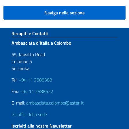
Naviga nella sezione
Sezione footer
Recapiti e Contatti
Ambasciata d’Italia a Colombo
55, Jawatta Road
Colombo 5
Sri Lanka
Tel:
+94 11 2588388
Fax:
+94 11 2588622
E-mail:
ambasciata.colombo@esteri.it
Gli uffici della sede
Iscriviti alla nostra Newsletter