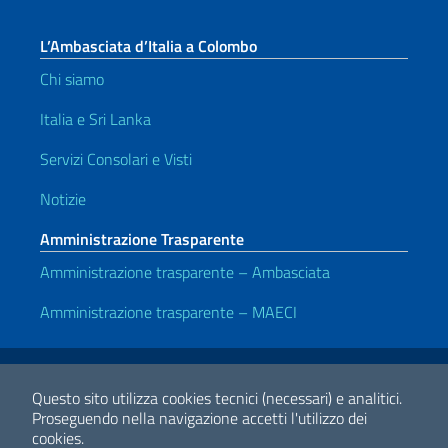
L’Ambasciata d’Italia a Colombo
Chi siamo
Italia e Sri Lanka
Servizi Consolari e Visti
Notizie
Amministrazione Trasparente
Amministrazione trasparente – Ambasciata
Amministrazione trasparente – MAECI
Link Utili
Note legali
Privacy e cookie policy
Dichiarazione di accessibilità
Questo sito utilizza cookies tecnici (necessari) e analitici.
Proseguendo nella navigazione accetti l'utilizzo dei
cookies.