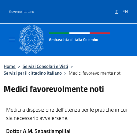
Salta al contenuto
IT
EN
Governo Italiano
Intestazione sito, social e menù
Ambasciata d'Italia Colombo
Il nuovo sito Ambasciata d'Italia a Colombo
Home
>
Servizi Consolari e Visti
>
Servizi per il cittadino italiano
>
Medici favorevolmente noti
Medici favorevolmente noti
Medici a disposizione dell’utenza per le pratiche in cui
sia necessario avvalersene.
Dottor A.M. Sebastiampillai